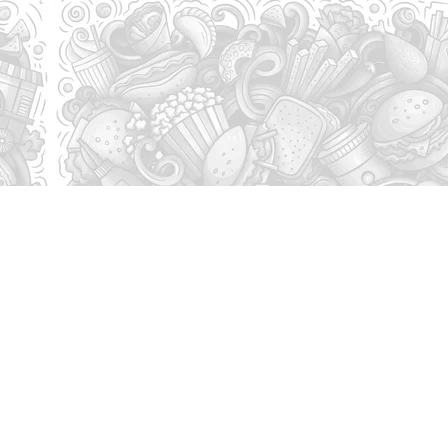
vraison
Liens internes
tie du département du Nord 59
Accueil
Zone de Livraison